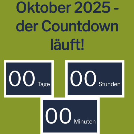
Oktober 2025 -
der Countdown
läuft!
00
00
Tage
Stunden
00
Minuten